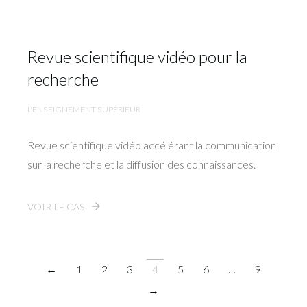
Revue scientifique vidéo pour la
recherche
L'ENSEIGNEMENT SUPÉRIEUR
Revue scientifique vidéo accélérant la communication
sur la recherche et la diffusion des connaissances.
VOIR LE CAS
←
1
2
3
4
5
6
…
9
→