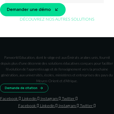
Demander une démo
DÉCOUVREZ NOS AUTRES SOLUTIONS
Panworld Education, dont le siège est aux Émirats arabes unis, fournit
depuis plus d'une décennie des solutions éducatives conçues pour faciliter
l'évolution de l'apprentissage et de l'enseignement vers la prochaine
génération, aux universités, écoles, ministères et entreprises des pays du
Moyen-Orient et d'Afrique.
Demande de citation
Facebook
Linkedin
Instagram
Twitter
Facebook
Linkedin
Instagram
Twitter
Entreprise