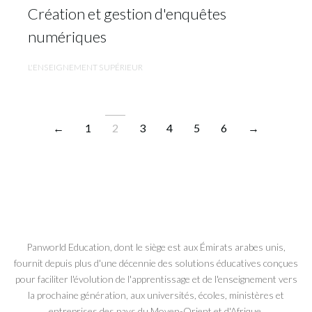
Création et gestion d'enquêtes
numériques
L'ENSEIGNEMENT SUPÉRIEUR
←
1
2
3
4
5
6
→
Panworld Education, dont le siège est aux Émirats arabes unis,
fournit depuis plus d'une décennie des solutions éducatives conçues
pour faciliter l'évolution de l'apprentissage et de l'enseignement vers
la prochaine génération, aux universités, écoles, ministères et
entreprises des pays du Moyen-Orient et d'Afrique.